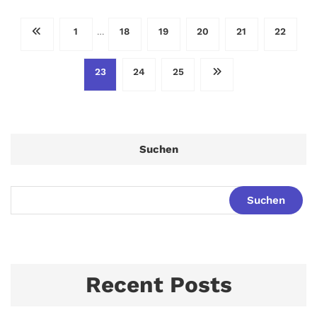
Seitennummerierung
1
18
19
20
21
22
…
der
23
24
25
Beiträge
Suchen
Suchen
Recent Posts