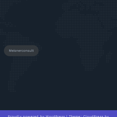
Meisnerconsult
Proudly powered by
WordPress
| Theme:
CloudPress
by