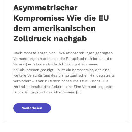
Asymmetrischer
Kompromiss: Wie die EU
dem amerikanischen
Zolldruck nachgab
Nach monatelangen, von Eskalationsdrohungen geprägten
Verhandlungen haben sich die Europäische Union und die
Vereinigten Staaten Ende Juli 2025 auf ein neues
Zollabkommen geeinigt. Es ist ein Kompromiss, der eine
weitere Verschärfung des transatlantischen Handelsstreits
verhindert – aber zu einem hohen Preis für Europa. Die
zentralen Inhalte des Abkommens Eine Verhandlung unter
Druck Hintergrund des Abkommens […]
Weiterlesen