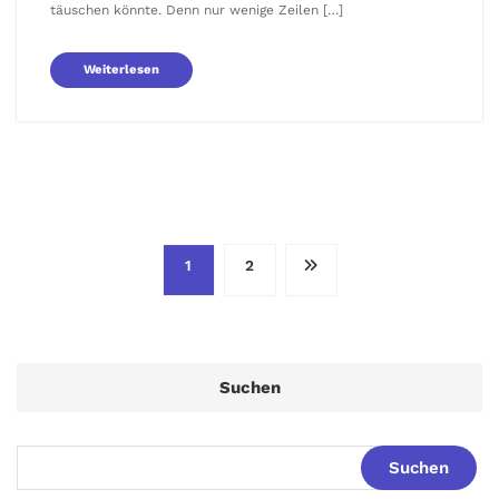
täuschen könnte. Denn nur wenige Zeilen […]
Weiterlesen
Seitennummerierung
1
2
der
Beiträge
Suchen
Suchen