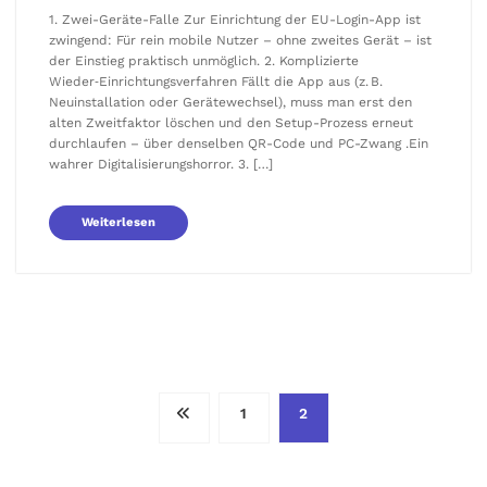
1. Zwei-Geräte-Falle Zur Einrichtung der EU-Login-App ist
zwingend: Für rein mobile Nutzer – ohne zweites Gerät – ist
der Einstieg praktisch unmöglich. 2. Komplizierte
Wieder‑Einrichtungsverfahren Fällt die App aus (z. B.
Neuinstallation oder Gerätewechsel), muss man erst den
alten Zweitfaktor löschen und den Setup-Prozess erneut
durchlaufen – über denselben QR-Code und PC-Zwang .Ein
wahrer Digitalisierungshorror. 3. […]
Weiterlesen
Seitennummerierung
1
2
der