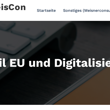
eisCon
Startseite
Sonstiges (Meisnerconsu
il EU und Digitalis