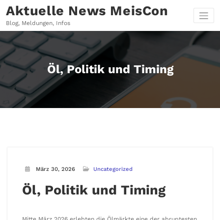
Zum
Aktuelle News MeisCon
Inhalt
springen
Blog, Meldungen, Infos
Öl, Politik und Timing
März 30, 2026
Uncategorized
Öl, Politik und Timing
Mitte März 2026 erlebten die Ölmärkte eine der abruptesten