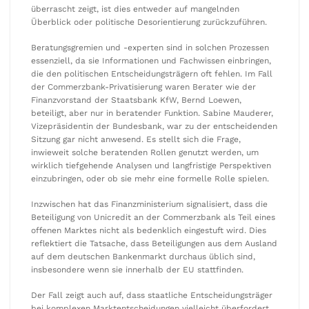
überrascht zeigt, ist dies entweder auf mangelnden
Überblick oder politische Desorientierung zurückzuführen.
Beratungsgremien und -experten sind in solchen Prozessen
essenziell, da sie Informationen und Fachwissen einbringen,
die den politischen Entscheidungsträgern oft fehlen. Im Fall
der Commerzbank-Privatisierung waren Berater wie der
Finanzvorstand der Staatsbank KfW, Bernd Loewen,
beteiligt, aber nur in beratender Funktion. Sabine Mauderer,
Vizepräsidentin der Bundesbank, war zu der entscheidenden
Sitzung gar nicht anwesend. Es stellt sich die Frage,
inwieweit solche beratenden Rollen genutzt werden, um
wirklich tiefgehende Analysen und langfristige Perspektiven
einzubringen, oder ob sie mehr eine formelle Rolle spielen.
Inzwischen hat das Finanzministerium signalisiert, dass die
Beteiligung von Unicredit an der Commerzbank als Teil eines
offenen Marktes nicht als bedenklich eingestuft wird. Dies
reflektiert die Tatsache, dass Beteiligungen aus dem Ausland
auf dem deutschen Bankenmarkt durchaus üblich sind,
insbesondere wenn sie innerhalb der EU stattfinden.
Der Fall zeigt auch auf, dass staatliche Entscheidungsträger
bei komplexen Marktentscheidungen vielleicht überfordert