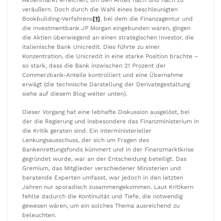
Aktienmarkt erreichen, um den Anteil nach und nach zu
veräußern. Doch durch die Wahl eines beschleunigten
Bookbuilding-Verfahrens
[1]
, bei dem die Finanzagentur und
die Investmentbank JP Morgan eingebunden waren, gingen
die Aktien überwiegend an einen strategischen Investor, die
italienische Bank Unicredit. Dies führte zu einer
Konzentration, die Unicredit in eine starke Position brachte –
so stark, dass die Bank inzwischen 21 Prozent der
Commerzbank-Anteile kontrolliert und eine Übernahme
erwägt (die technische Darstellung der Derivategestaltung
siehe auf diesem Blog weiter unten).
Dieser Vorgang hat eine lebhafte Diskussion ausgelöst, bei
der die Regierung und insbesondere das Finanzministerium in
die Kritik geraten sind. Ein interministerieller
Lenkungsausschuss, der sich um Fragen des
Bankenrettungsfonds kümmert und in der Finanzmarktkrise
gegründet wurde, war an der Entscheidung beteiligt. Das
Gremium, das Mitglieder verschiedener Ministerien und
beratende Experten umfasst, war jedoch in den letzten
Jahren nur sporadisch zusammengekommen. Laut Kritikern
fehlte dadurch die Kontinuität und Tiefe, die notwendig
gewesen wären, um ein solches Thema ausreichend zu
beleuchten.