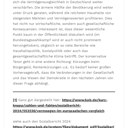
sich die Vermögensungleichheit in Deutschland weiter
verschärfen. Die ärmere Hälfte der Bevölkerung wird weiter
unter Druck geraten, während die reichsten Haushalte von
steigenden Märkten und Vermögenswerten profitieren. Dies
hat nicht nur wirtschaftliche, sondern auch gesellschaftliche
Konsequenzen. Interessant ist, dass dieser wesentliche
Punkt kaum in der Öffentlichkeit diskutiert wird (im
Bundestagswahlkampf wird er auch nicht prominent
hervorgehoben), obgleich er so viele Bereiche wie
Haushaltspolitik, Sozialpolitik oder auch das
gesamtgesellschaftliche Klima betrifft. Der konservative
Tenor geht in eine andere Richtung: Kürzungen beim
Bürgergeld, Rentenkürzungen u.ä.. Es bedarf keiner großen
Vorhersagekraft, dass die Veränderungen in der Gesellschaft
und das Wesen der Demokratie in den nächsten Jahren von
dieser Frage abhängt.
[1]
Ganz gut dargestellt hier:
https://www.bpb.de/kurz-
knapp/zahlen-und-fakten/sozialbericht-
2024/553236/vermoegen-im-europaeischen-vergleich
siehe auch den Sozialbericht 2024:
https://www.bpb.de/system/files/dokument_pdf/Sozialberi