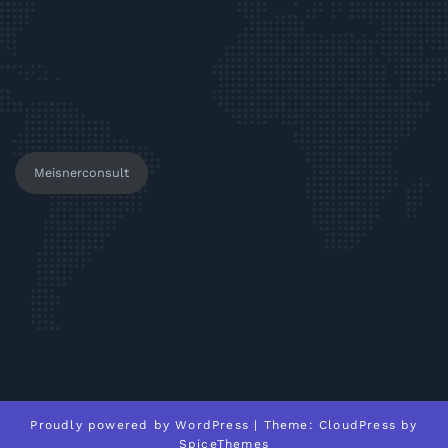
Meisnerconsult
Proudly powered by
WordPress
| Theme:
CloudPress
by
SpiceThemes