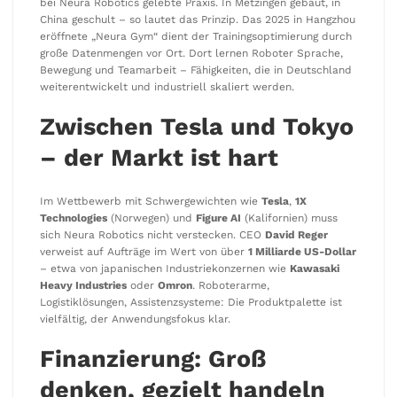
bei Neura Robotics gelebte Praxis. In Metzingen gebaut, in
China geschult – so lautet das Prinzip. Das 2025 in Hangzhou
eröffnete „Neura Gym“ dient der Trainingsoptimierung durch
große Datenmengen vor Ort. Dort lernen Roboter Sprache,
Bewegung und Teamarbeit – Fähigkeiten, die in Deutschland
weiterentwickelt und industriell skaliert werden.
Zwischen Tesla und Tokyo
– der Markt ist hart
Im Wettbewerb mit Schwergewichten wie
Tesla
,
1X
Technologies
(Norwegen) und
Figure AI
(Kalifornien) muss
sich Neura Robotics nicht verstecken. CEO
David Reger
verweist auf Aufträge im Wert von über
1 Milliarde US-Dollar
– etwa von japanischen Industriekonzernen wie
Kawasaki
Heavy Industries
oder
Omron
. Roboterarme,
Logistiklösungen, Assistenzsysteme: Die Produktpalette ist
vielfältig, der Anwendungsfokus klar.
Finanzierung: Groß
denken, gezielt handeln