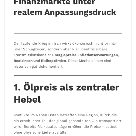
Finanzmärkte unter
realem Anpassungsdruck
Der laufende Krieg im Iran wirkt ökonomisch nicht primär
über Schlagzeilen, sondern über klar identifizierbare
Transmissionskanäle:
Energiepreise, Inflationserwartungen,
Realzinsen und Risikoprämien
. Diese Mechanismen sind
historisch gut dokumentiert.
1. Ölpreis als zentraler
Hebel
Konflikte im Nahen Osten betreffen eine Region, durch die
ein erheblicher Teil des global gehandelten Öls transportiert
wird. Bereits Risikoaufschläge erhöhen die Preise – selbst
ohne physische Lieferausfälle.