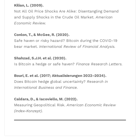
Kilian, L. (2009).
Not All Oil Price Shocks Are Alike: Disentangling Demand
and Supply Shocks in the Crude Oil Market.
American
Economic Review.
Conlon, T., & McGee, R. (2020).
Safe haven or risky hazard? Bitcoin during the COVID-19
bear market.
International Review of Financial Analysis.
Shahzad, S.J.H. et al. (2020).
Is Bitcoin a hedge or safe haven?
Finance Research Letters.
Bouri, E. et al. (2017; Aktualisierungen 2022–2024).
Does Bitcoin hedge global uncertainty?
Research in
International Business and Finance.
Caldara, D., & Iacoviello, M. (2022).
Measuring Geopolitical Risk.
American Economic Review
(Index-Konzept).