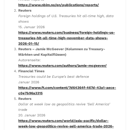
https://www.nbim.no/en/publications/reports/
Reuters
Foreign holdings of U.S. Treasuries hit all-time high, data
shows
15. Januar 2026
https://www.reuters.com/business/foreign-holdings-us-
treasuries-hit-all-time-high-november-data-shows-
2026-01-15/
Reuters – Jamie McGeever (Kolumnen zu Treasury-
Märkten und Kapitalflüssen)
Autorenseite:
https://www.reuters.com/authors/jamie-mcgeever/
Financial Times
Treasuries could be Europe’s best defence
Januar 2026
https://www.ft.com/content/7d64364f-467d-43a1-aece-
c0e7b96a3315
Reuters
Dollar at week low as geopolitics revive ‘Sell America’
trade
20. Januar 2026
https://www.reuters.com/world/asia-pacific/dollar-
week-low-geopolitics-revive-sell-america-trade-2026-