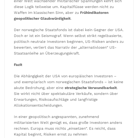
einer Welt wachsender militärischer Spannungen kehrt sich
diese Logik teilweise um. Kapitalflüsse werden nicht zu
Waffen im klassischen Sinn, aber zu
Frühindikatoren
geopolitischer Glaubwürdigkeit
.
Der norwegische Staatsfonds ist dabei kein Gegner der USA.
Doch er ist ein Seismograf. Wenn selbst strikt regelbasierte,
politisch neutrale Investoren beginnen, US-Risiken anders zu
bewerten, verliert das Narrativ der „alternativlosen“ US-
Staatsanleihe an Überzeugungskraft.
Fazit
Die Abhängigkeit der USA von europäischen Investoren –
und exemplarisch vom norwegischen Staatsfonds – ist keine
akute Bedrohung, aber eine
strategische Verwundbarkeit
.
Sie wirkt nicht über spektakuläre Verkäufe, sondern über
Erwartungen, Risikoaufschläge und langfristige
Allokationsentscheidungen.
In einer geopolitisch angespannten, zunehmend
militarisierten Welt genügt es, dass große Investoren anders
rechnen. Europa muss nichts „einsetzen“. Es reicht, dass
Kapital beginnt, Risiken ernst zu nehmen