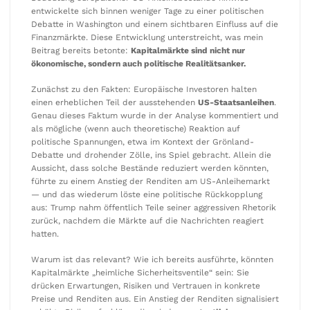
entwickelte sich binnen weniger Tage zu einer politischen
Debatte in Washington und einem sichtbaren Einfluss auf die
Finanzmärkte. Diese Entwicklung unterstreicht, was mein
Beitrag bereits betonte:
Kapitalmärkte sind nicht nur
ökonomische, sondern auch politische Realitätsanker.
Zunächst zu den Fakten: Europäische Investoren halten
einen erheblichen Teil der ausstehenden
US-Staatsanleihen
.
Genau dieses Faktum wurde in der Analyse kommentiert und
als mögliche (wenn auch theoretische) Reaktion auf
politische Spannungen, etwa im Kontext der Grönland-
Debatte und drohender Zölle, ins Spiel gebracht. Allein die
Aussicht, dass solche Bestände reduziert werden könnten,
führte zu einem Anstieg der Renditen am US-Anleihemarkt
— und das wiederum löste eine politische Rückkopplung
aus: Trump nahm öffentlich Teile seiner aggressiven Rhetorik
zurück, nachdem die Märkte auf die Nachrichten reagiert
hatten.
Warum ist das relevant? Wie ich bereits ausführte, könnten
Kapitalmärkte „heimliche Sicherheitsventile“ sein: Sie
drücken Erwartungen, Risiken und Vertrauen in konkrete
Preise und Renditen aus. Ein Anstieg der Renditen signalisiert