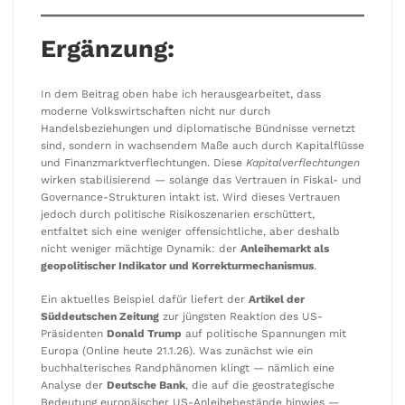
Ergänzung:
In dem Beitrag oben habe ich herausgearbeitet, dass
moderne Volkswirtschaften nicht nur durch
Handelsbeziehungen und diplomatische Bündnisse vernetzt
sind, sondern in wachsendem Maße auch durch Kapitalflüsse
und Finanzmarktverflechtungen. Diese
Kapitalverflechtungen
wirken stabilisierend — solange das Vertrauen in Fiskal- und
Governance-Strukturen intakt ist. Wird dieses Vertrauen
jedoch durch politische Risikoszenarien erschüttert,
entfaltet sich eine weniger offensichtliche, aber deshalb
nicht weniger mächtige Dynamik: der
Anleihemarkt als
geopolitischer Indikator und Korrekturmechanismus
.
Ein aktuelles Beispiel dafür liefert der
Artikel der
Süddeutschen Zeitung
zur jüngsten Reaktion des US-
Präsidenten
Donald Trump
auf politische Spannungen mit
Europa (Online heute 21.1.26). Was zunächst wie ein
buchhalterisches Randphänomen klingt — nämlich eine
Analyse der
Deutsche Bank
, die auf die geostrategische
Bedeutung europäischer US-Anleihebestände hinwies —