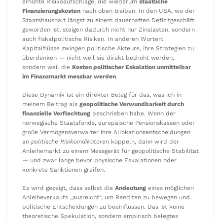
erhöhte Risikoaufschläge, die wiederum
staatliche
Finanzierungskosten
nach oben treiben. In den USA, wo der
Staatshaushalt längst zu einem dauerhaften Defizitgeschäft
geworden ist, steigen dadurch nicht nur Zinslasten, sondern
auch fiskalpolitische Risiken. In anderen Worten:
Kapitalflüsse
zwingen
politische Akteure, ihre Strategien zu
überdenken — nicht weil sie direkt bedroht werden,
sondern weil die
Kosten politischer Eskalation unmittelbar
im Finanzmarkt messbar werden
.
Diese Dynamik ist ein direkter Beleg für das, was ich in
meinem Beitrag als
geopolitische Verwundbarkeit durch
finanzielle Verflechtung
beschrieben habe. Wenn der
norwegische Staatsfonds, europäische Pensionskassen oder
große Vermögensverwalter ihre Allokationsentscheidungen
an
politische Risikoindikatoren
koppeln, dann wird der
Anleihemarkt zu einem Messgerät für geopolitische Stabilität
— und zwar lange bevor physische Eskalationen oder
konkrete Sanktionen greifen.
Es wird gezeigt, dass selbst die
Andeutung
eines möglichen
Anleiheverkaufs „ausreicht“, um Renditen zu bewegen und
politische Entscheidungen zu beeinflussen. Das ist keine
theoretische Spekulation, sondern empirisch belegtes