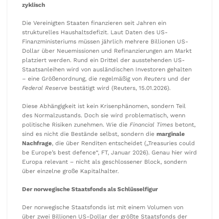
zyklisch
Die Vereinigten Staaten finanzieren seit Jahren ein
strukturelles Haushaltsdefizit. Laut Daten des US-
Finanzministeriums müssen jährlich mehrere Billionen US-
Dollar über Neuemissionen und Refinanzierungen am Markt
platziert werden. Rund ein Drittel der ausstehenden US-
Staatsanleihen wird von ausländischen Investoren gehalten
– eine Größenordnung, die regelmäßig von
Reuters
und der
Federal Reserve
bestätigt wird (Reuters, 15.01.2026).
Diese Abhängigkeit ist kein Krisenphänomen, sondern Teil
des Normalzustands. Doch sie wird problematisch, wenn
politische Risiken zunehmen. Wie die
Financial Times
betont,
sind es nicht die Bestände selbst, sondern die
marginale
Nachfrage
, die über Renditen entscheidet („Treasuries could
be Europe’s best defence“, FT, Januar 2026). Genau hier wird
Europa relevant – nicht als geschlossener Block, sondern
über einzelne große Kapitalhalter.
Der norwegische Staatsfonds als Schlüsselfigur
Der norwegische Staatsfonds ist mit einem Volumen von
über zwei Billionen US-Dollar der größte Staatsfonds der