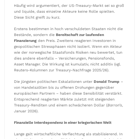
Häufig wird argumentiert, der US-Treasury-Markt sei so groß
und liquide, dass einzelne Akteure keine Rolle spielten.
Diese Sicht greift zu kurz.
Erstens bestimmen in hoch verschuldeten Staaten nicht die
Bestände, sondern die
Bereitschaft zur laufenden
Finanzierung
den Preis. Zweitens reagieren Investoren in
geopolitischen Stressphasen nicht isoliert. Wenn ein Akteur
wie der norwegische Staatsfonds Risiken neu bewertet, tun
dies andere ebenfalls – Versicherungen, Pensionsfonds,
Asset Manager. Die Wirkung ist kumulativ, nicht additiv (vgl.
Reuters-Kolumnen zur Treasury-Nachfrage 2025/26).
Die jüngsten politischen Eskalationen unter
Donald Trump
–
von Handelszöllen bis zu offenen Drohungen gegenüber
europäischen Partnern – haben diese Sensibilität verstärkt.
Entsprechend reagierten Märkte zuletzt mit steigenden
Treasury-Renditen und einem schwächeren Dollar (
Barron’s
,
Januar 2026).
Finanzielle Interdependenz in einer kriegerischen Welt
Lange galt wirtschaftliche Verflechtung als stabilisierend. In